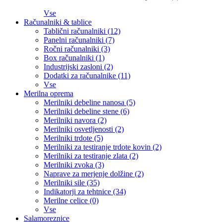
Vse
Računalniki & tablice
Tablični računalniki (12)
Panelni računalniki (7)
Ročni računalniki (3)
Box računalniki (1)
Industrijski zasloni (2)
Dodatki za računalnike (11)
Vse
Merilna oprema
Merilniki debeline nanosa (5)
Merilniki debeline stene (6)
Merilniki navora (2)
Merilniki osvetljenosti (2)
Merilniki trdote (5)
Merilniki za testiranje trdote kovin (2)
Merilniki za testiranje zlata (2)
Merilniki zvoka (3)
Naprave za merjenje dolžine (2)
Merilniki sile (35)
Indikatorji za tehtnice (34)
Merilne celice (0)
Vse
Salamoreznice