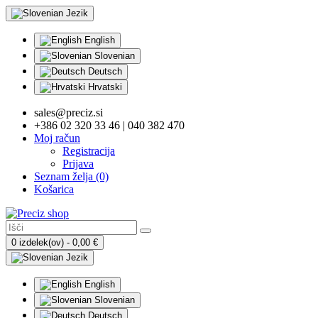
Jezik
English
Slovenian
Deutsch
Hrvatski
sales@preciz.si
+386 02 320 33 46 | 040 382 470
Moj račun
Registracija
Prijava
Seznam želja (0)
Košarica
0 izdelek(ov) - 0,00 €
Jezik
English
Slovenian
Deutsch