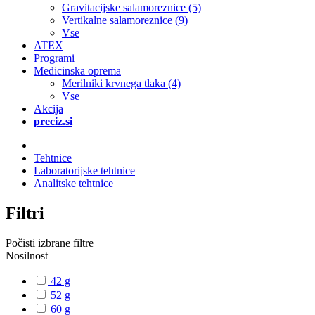
Gravitacijske salamoreznice (5)
Vertikalne salamoreznice (9)
Vse
ATEX
Programi
Medicinska oprema
Merilniki krvnega tlaka (4)
Vse
Akcija
preciz.si
Tehtnice
Laboratorijske tehtnice
Analitske tehtnice
Filtri
Počisti izbrane filtre
Nosilnost
42 g
52 g
60 g