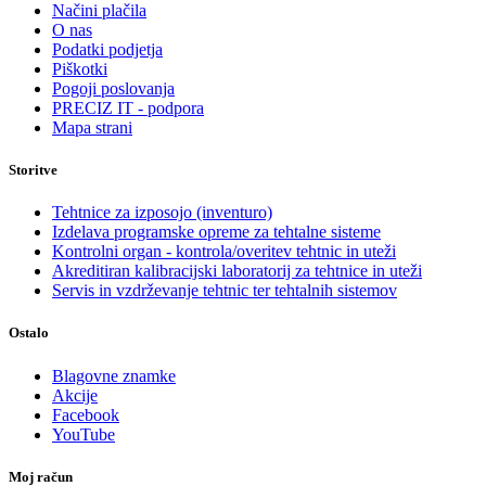
Načini plačila
O nas
Podatki podjetja
Piškotki
Pogoji poslovanja
PRECIZ IT - podpora
Mapa strani
Storitve
Tehtnice za izposojo (inventuro)
Izdelava programske opreme za tehtalne sisteme
Kontrolni organ - kontrola/overitev tehtnic in uteži
Akreditiran kalibracijski laboratorij za tehtnice in uteži
Servis in vzdrževanje tehtnic ter tehtalnih sistemov
Ostalo
Blagovne znamke
Akcije
Facebook
YouTube
Moj račun