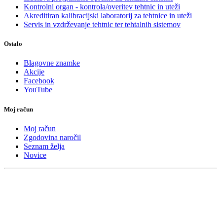
Kontrolni organ - kontrola/overitev tehtnic in uteži
Akreditiran kalibracijski laboratorij za tehtnice in uteži
Servis in vzdrževanje tehtnic ter tehtalnih sistemov
Ostalo
Blagovne znamke
Akcije
Facebook
YouTube
Moj račun
Moj račun
Zgodovina naročil
Seznam želja
Novice