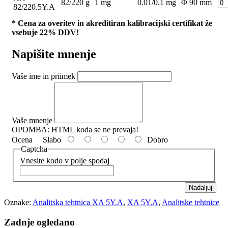
82/220 g
1 mg
0.01/0.1 mg
Φ 90 mm
82/220.5Y.A
* Cena za overitev in akreditiran kalibracijski certifikat že
vsebuje 22% DDV!
Napišite mnenje
Vaše ime in priimek
Vaše mnenje
OPOMBA:
HTML koda se ne prevaja!
Ocena
Slabo
Dobro
Captcha
Vnesite kodo v polje spodaj
Nadaljuj
Oznake:
Analitska tehtnica XA 5Y.A
,
XA 5Y.A
,
Analitske tehtnice
Zadnje ogledano