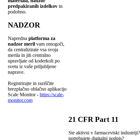
materiala, nadzor
predpakiranih izdelkov
in
podobno.
NADZOR
Napredna
platforma za
nadzor meril
vam omogoči,
da centralizirate vsa svoja
merila in jih centralno
upravljate od koderkoli po
svetu iz vaše priljubljene
naprave.
Registrirajte in raziščite
brezplačno oblačno aplikacijo
Scale Monitor -
https://scale-
monitor.com
21 CFR Part 11
Ste aktivni v farmacevtski industriji?
potrebujete digitalni podpis?