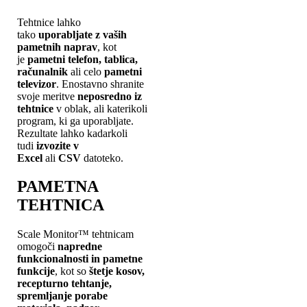
Tehtnice lahko
tako
uporabljate z vaših
pametnih naprav
, kot
je
pametni telefon, tablica,
računalnik
ali celo
pametni
televizor
. Enostavno shranite
svoje meritve
neposredno iz
tehtnice
v oblak, ali katerikoli
program, ki ga uporabljate.
Rezultate lahko kadarkoli
tudi
izvozite v
Excel
ali
CSV
datoteko.
PAMETNA
TEHTNICA
Scale Monitor™ tehtnicam
omogoči
napredne
funkcionalnosti in pametne
funkcije
, kot so
štetje kosov,
recepturno tehtanje,
spremljanje porabe