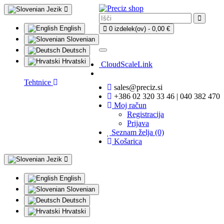
Jezik
English
0 izdelek(ov) - 0,00 €
Slovenian
Deutsch
Hrvatski
CloudScaleLink
Tehtnice
sales@preciz.si
+386 02 320 33 46 | 040 382 470
Moj račun
Registracija
Prijava
Seznam želja (0)
Košarica
Jezik
English
Slovenian
Deutsch
Hrvatski