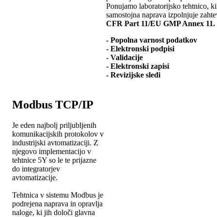
Ponujamo laboratorijsko tehtnico, ki
samostojna naprava izpolnjuje zahte
CFR Part 11/EU GMP Annex 11.
- Popolna varnost podatkov
- Elektronski podpisi
- Validacije
- Elektronski zapisi
- Revizijske sledi
Modbus TCP/IP
Je eden najbolj priljubljenih
komunikacijskih protokolov v
industrijski avtomatizaciji. Z
njegovo implementacijo v
tehtnice 5Y so le te prijazne
do integratorjev
avtomatizacije.
Tehtnica v sistemu Modbus je
podrejena naprava in opravlja
naloge, ki jih določi glavna