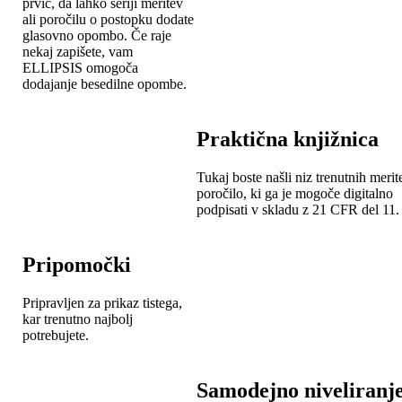
prvič, da lahko seriji meritev
ali poročilu o postopku dodate
glasovno opombo. Če raje
nekaj zapišete, vam
ELLIPSIS omogoča
dodajanje besedilne opombe.
Praktična knjižnica
Tukaj boste našli niz trenutnih merite
poročilo, ki ga je mogoče digitalno
podpisati v skladu z 21 CFR del 11.
Pripomočki
Pripravljen za prikaz tistega,
kar trenutno najbolj
potrebujete.
Samodejno niveliranj