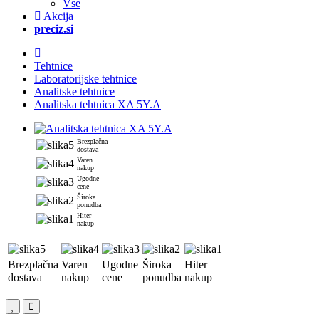
Vse
Akcija
preciz.si
Tehtnice
Laboratorijske tehtnice
Analitske tehtnice
Analitska tehtnica XA 5Y.A
Brezplačna
dostava
Varen
nakup
Ugodne
cene
Široka
ponudba
Hiter
nakup
Brezplačna
Varen
Ugodne
Široka
Hiter
dostava
nakup
cene
ponudba
nakup