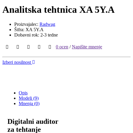
Analitska tehtnica XA 5Y.A
Proizvajalec:
Radwag
Šifra: XA 5Y.A
Dobavni rok: 2-3 tedne
0 ocen
/
Napišite mnenje
Izberi nosilnost
Opis
Modeli (9)
Mnenja (0)
Digitalni auditor
za tehtanje