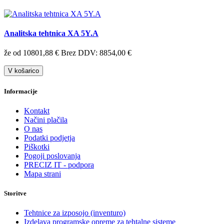
Analitska tehtnica XA 5Y.A
že od 10801,88 €
Brez DDV: 8854,00 €
V košarico
Informacije
Kontakt
Načini plačila
O nas
Podatki podjetja
Piškotki
Pogoji poslovanja
PRECIZ IT - podpora
Mapa strani
Storitve
Tehtnice za izposojo (inventuro)
Izdelava programske opreme za tehtalne sisteme