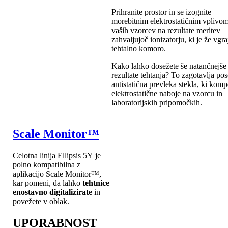
Prihranite prostor in se izognite
morebitnim elektrostatičnim vplivo
vaših vzorcev na rezultate meritev
zahvaljujoč ionizatorju, ki je že vgra
tehtalno komoro.
Kako lahko dosežete še natančnejše
rezultate tehtanja? To zagotavlja po
antistatična prevleka stekla, ki komp
elektrostatične naboje na vzorcu in
laboratorijskih pripomočkih.
Scale Monitor™
Celotna linija Ellipsis 5Y je
polno kompatibilna z
aplikacijo Scale Monitor™,
kar pomeni, da lahko
tehtnice
enostavno digitalizirate
in
povežete v oblak.
UPORABNOST