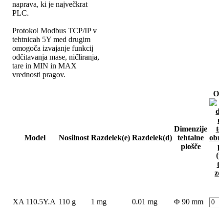
naprava, ki je največkrat
PLC.
Protokol Modbus TCP/IP v
tehtnicah 5Y med drugim
omogoča izvajanje funkcij
odčitavanja mase, ničliranja,
tare in MIN in MAX
vrednosti pragov.
O
Dimenzije
Model
Nosilnost
Razdelek(e)
Razdelek(d)
tehtalne
plošče
XA 110.5Y.A
110 g
1 mg
0.01 mg
Φ 90 mm