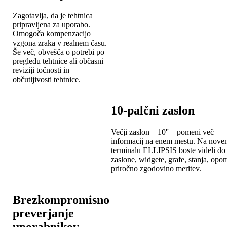
Zagotavlja, da je tehtnica
pripravljena za uporabo.
Omogoča kompenzacijo
vzgona zraka v realnem času.
Še več, obvešča o potrebi po
pregledu tehtnice ali občasni
reviziji točnosti in
občutljivosti tehtnice.
10-palčni zaslon
Večji zaslon – 10'' – pomeni več
informacij na enem mestu. Na nov
terminalu ELLIPSIS boste videli do
zaslone, widgete, grafe, stanja, opo
priročno zgodovino meritev.
Brezkompromisno
preverjanje
uporabnikov