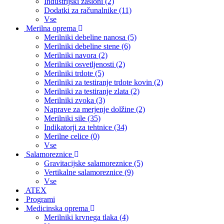
Industrijski zasloni (2)
Dodatki za računalnike (11)
Vse
Merilna oprema
Merilniki debeline nanosa (5)
Merilniki debeline stene (6)
Merilniki navora (2)
Merilniki osvetljenosti (2)
Merilniki trdote (5)
Merilniki za testiranje trdote kovin (2)
Merilniki za testiranje zlata (2)
Merilniki zvoka (3)
Naprave za merjenje dolžine (2)
Merilniki sile (35)
Indikatorji za tehtnice (34)
Merilne celice (0)
Vse
Salamoreznice
Gravitacijske salamoreznice (5)
Vertikalne salamoreznice (9)
Vse
ATEX
Programi
Medicinska oprema
Merilniki krvnega tlaka (4)