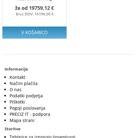
že od 19759,12 €
Brez DDV: 16196,00 €
V KOŠARICO
Informacije
Kontakt
Načini plačila
O nas
Podatki podjetja
Piškotki
Pogoji poslovanja
PRECIZ IT - podpora
Mapa strani
Storitve
Tehtnice za izposojo (inventuro)