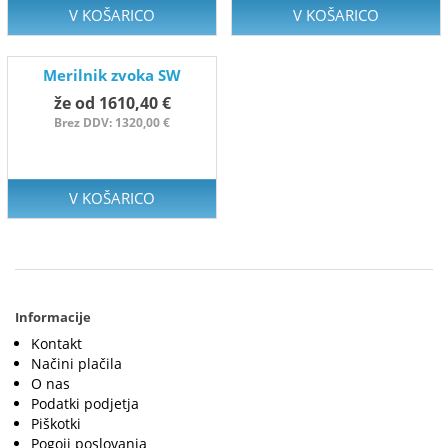
V KOŠARICO
V KOŠARICO
Merilnik zvoka SW
že od 1610,40 €
Brez DDV: 1320,00 €
V KOŠARICO
Informacije
Kontakt
Načini plačila
O nas
Podatki podjetja
Piškotki
Pogoji poslovanja