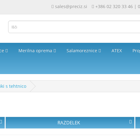
sales@preciz.si
+386 02 320 33 46 | 
ice
Merilna oprema
Salamoreznice
ATEX
Pro
iki s tehtnico
RAZDELEK