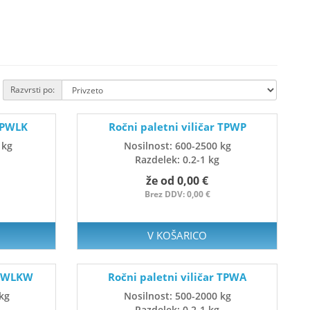
Razvrsti po:
 TPWLK
Ročni paletni viličar TPWP
 kg
Nosilnost: 600-2500 kg
Razdelek: 0.2-1 kg
že od 0,00 €
Brez DDV: 0,00 €
V KOŠARICO
TPWLKW
Ročni paletni viličar TPWA
kg
Nosilnost: 500-2000 kg
Razdelek: 0.2-1 kg