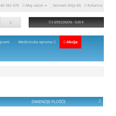
040 382 470
Moj račun
Seznam želja (0)
Košarica
0 IZDELEK(OV) - 0,00 €
grami
Medicinska oprema
Akcija
DIMENZIJE PLOŠČE