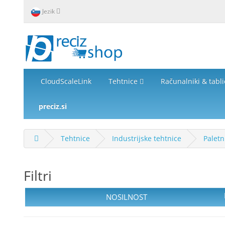
Jezik
CloudScaleLink
Tehtnice
Računalniki & tabl
preciz.si
Tehtnice
Industrijske tehtnice
Paletn
Filtri
NOSILNOST