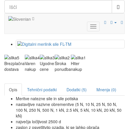
Brezplačna
Varen
Ugodne
Široka
Hiter
dostava
nakup
cene
ponudba
nakup
Opis
Tehnični podatki
Dodatki (5)
Mnenja (0)
Meritve natezne sile in sile potiska
nastavljive nazivne obremenitve (5 N, 10 N, 25 N, 50 N,
100 N, 250 N, 500 N, 1 kN, 2.5 kN, 5 kN, 10 kN, 20 kN, 50
kN)
največja ločljivost 2500 d
zaslon z osvetlitvijo ozadja, ki se lahko obrača