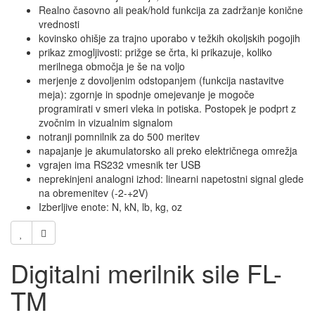
Realno časovno ali peak/hold funkcija za zadržanje konične
vrednosti
kovinsko ohišje za trajno uporabo v težkih okoljskih pogojih
prikaz zmogljivosti: prižge se črta, ki prikazuje, koliko
merilnega območja je še na voljo
merjenje z dovoljenim odstopanjem (funkcija nastavitve
meja): zgornje in spodnje omejevanje je mogoče
programirati v smeri vleka in potiska. Postopek je podprt z
zvočnim in vizualnim signalom
notranji pomnilnik za do 500 meritev
napajanje je akumulatorsko ali preko električnega omrežja
vgrajen ima RS232 vmesnik ter USB
neprekinjeni analogni izhod: linearni napetostni signal glede
na obremenitev (-2-+2V)
Izberljive enote: N, kN, lb, kg, oz
Digitalni merilnik sile FL-
TM