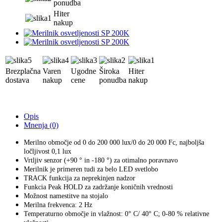
ponudba
Hiter
nakup
Brezplačna
Varen
Ugodne
Široka
Hiter
dostava
nakup
cene
ponudba
nakup
Opis
Mnenja (0)
Merilno območje od 0 do 200 000 lux/0 do 20 000 Fc, najboljša
ločljivost 0,1 lux
Vrtljiv senzor (+90 ° in -180 °) za otimalno poravnavo
Merilnik je primeren tudi za belo LED svetlobo
TRACK funkcija za neprekinjen nadzor
Funkcia Peak HOLD za zadržanje koničnih vrednosti
Možnost namestitve na stojalo
Merilna frekvenca: 2 Hz
Temperaturno območje in vlažnost: 0° C/ 40° C; 0-80 % relativne