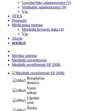
Gravitacijske salamoreznice (5)
Vertikalne salamoreznice (9)
Vse
ATEX
Programi
Medicinska oprema
Merilniki krvnega tlaka (4)
Vse
Akcija
preciz.si
Merilna oprema
Merilniki osvetljenosti
Merilnik osvetljenosti SP 200K
Brezplačna
dostava
Varen
nakup
Ugodne
cene
Široka