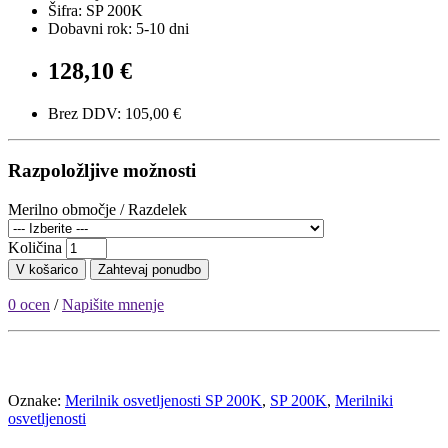
Šifra: SP 200K
Dobavni rok: 5-10 dni
128,10 €
Brez DDV: 105,00 €
Razpoložljive možnosti
Merilno območje / Razdelek
Količina
V košarico
Zahtevaj ponudbo
0 ocen
/
Napišite mnenje
Oznake:
Merilnik osvetljenosti SP 200K
,
SP 200K
,
Merilniki
osvetljenosti