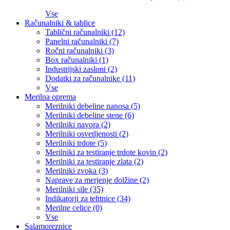
Vse
Računalniki & tablice
Tablični računalniki (12)
Panelni računalniki (7)
Ročni računalniki (3)
Box računalniki (1)
Industrijski zasloni (2)
Dodatki za računalnike (11)
Vse
Merilna oprema
Merilniki debeline nanosa (5)
Merilniki debeline stene (6)
Merilniki navora (2)
Merilniki osvetljenosti (2)
Merilniki trdote (5)
Merilniki za testiranje trdote kovin (2)
Merilniki za testiranje zlata (2)
Merilniki zvoka (3)
Naprave za merjenje dolžine (2)
Merilniki sile (35)
Indikatorji za tehtnice (34)
Merilne celice (0)
Vse
Salamoreznice