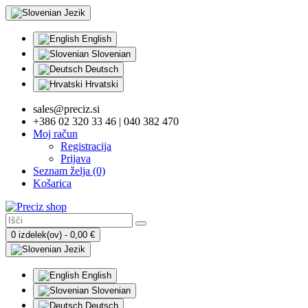
Jezik
English
Slovenian
Deutsch
Hrvatski
sales@preciz.si
+386 02 320 33 46 | 040 382 470
Moj račun
Registracija
Prijava
Seznam želja (0)
Košarica
0 izdelek(ov) - 0,00 €
Jezik
English
Slovenian
Deutsch