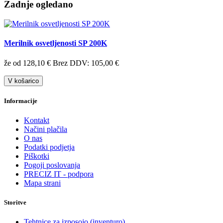
Zadnje ogledano
Merilnik osvetljenosti SP 200K
že od 128,10 €
Brez DDV: 105,00 €
V košarico
Informacije
Kontakt
Načini plačila
O nas
Podatki podjetja
Piškotki
Pogoji poslovanja
PRECIZ IT - podpora
Mapa strani
Storitve
Tehtnice za izposojo (inventuro)