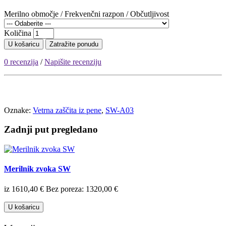
Merilno območje / Frekvenčni razpon / Občutljivost
Količina
U košaricu
Zatražite ponudu
0 recenzija
/
Napišite recenziju
Oznake:
Vetrna zaščita iz pene
,
SW-A03
Zadnji put pregledano
Merilnik zvoka SW
iz 1610,40 €
Bez poreza: 1320,00 €
U košaricu