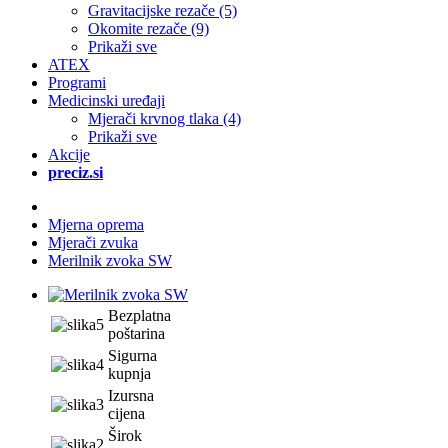
Gravitacijske rezače (5)
Okomite rezače (9)
Prikaži sve
ATEX
Programi
Medicinski uređaji
Mjerači krvnog tlaka (4)
Prikaži sve
Akcije
preciz.si
Mjerna oprema
Mjerači zvuka
Merilnik zvoka SW
Bezplatna
poštarina
Sigurna
kupnja
Izursna
cijena
Širok