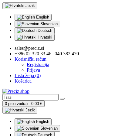
Jezik
English
Slovenian
Deutsch
Hrvatski
sales@preciz.si
+386 02 320 33 46 | 040 382 470
Korisnički račun
Registracija
Prijava
Lista želja (0)
Košarica
0 proizvod(a) - 0,00 €
Jezik
English
Slovenian
Deutsch