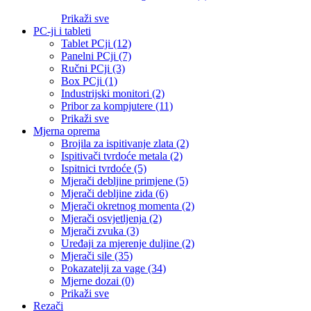
Prikaži sve
PC-ji i tableti
Tablet PCji (12)
Panelni PCji (7)
Ručni PCji (3)
Box PCji (1)
Industrijski monitori (2)
Pribor za kompjutere (11)
Prikaži sve
Mjerna oprema
Brojila za ispitivanje zlata (2)
Ispitivači tvrdoće metala (2)
Ispitnici tvrdoće (5)
Mjerači debljine primjene (5)
Mjerači debljine zida (6)
Mjerači okretnog momenta (2)
Mjerači osvjetljenja (2)
Mjerači zvuka (3)
Uređaji za mjerenje duljine (2)
Mjerači sile (35)
Pokazatelji za vage (34)
Mjerne dozai (0)
Prikaži sve
Rezači