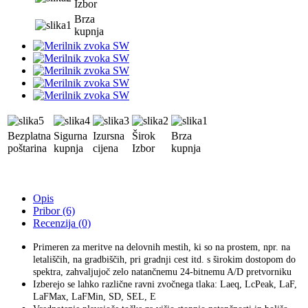
Izbor
Brza
kupnja
Bezplatna
Sigurna
Izursna
Širok
Brza
poštarina
kupnja
cijena
Izbor
kupnja
Opis
Pribor (6)
Recenzija (0)
Primeren za meritve na delovnih mestih, ki so na prostem, npr. na
letališčih, na gradbiščih, pri gradnji cest itd. s širokim dostopom do
spektra, zahvaljujoč zelo natančnemu 24-bitnemu A/D pretvorniku
Izberejo se lahko različne ravni zvočnega tlaka: Laeq, LcPeak, LaF,
LaFMax, LaFMin, SD, SEL, E