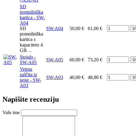
SD
pomnilniška
kartica - SW-
A04
SD
SW-A04
50,00 €
61,00 €
U
pomnilniška
kartica s
kapaciteto 4
GB. ..
Stojalo -
SW-A05
60,00 €
73,20 €
U
SW-A05
Vetrna
zaščita iz
SW-A03
40,00 €
48,80 €
U
pene - SW-
A03
Napišite recenziju
Vaše ime