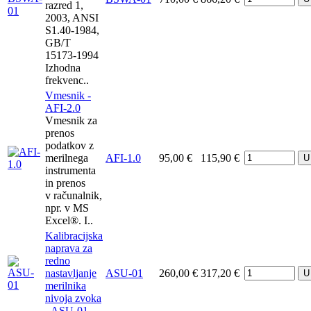
razred 1,
2003, ANSI
S1.40-1984,
GB/T
15173-1994
Izhodna
frekvenc..
Vmesnik -
AFI-2.0
Vmesnik za
prenos
podatkov z
merilnega
AFI-1.0
95,00 €
115,90 €
U
instrumenta
in prenos
v računalnik,
npr. v MS
Excel®. I..
Kalibracijska
naprava za
redno
nastavljanje
ASU-01
260,00 €
317,20 €
U
merilnika
nivoja zvoka
- ASU-01