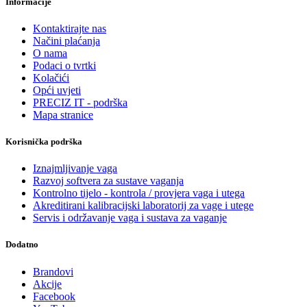
Informacije
Kontaktirajte nas
Načini plaćanja
O nama
Podaci o tvrtki
Kolačići
Opći uvjeti
PRECIZ IT - podrška
Mapa stranice
Korisnička podrška
Iznajmljivanje vaga
Razvoj softvera za sustave vaganja
Kontrolno tijelo - kontrola / provjera vaga i utega
Akreditirani kalibracijski laboratorij za vage i utege
Servis i održavanje vaga i sustava za vaganje
Dodatno
Brandovi
Akcije
Facebook