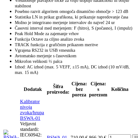
Vrednotenje plavajoče točke za višjo stopnjo natančnosti in boljšo
stabilnost
Posebno razvit algoritem omogoča dinamično območje > 123 dB
Statistika LN in prikaz grafikona, ki prikazuje napredovanje časa
Možno je integrirano merjenje intervalov do največ 24 ur
Časovni interval med merjenjem: F (hitro), S (počasno), I (impulz)
Peak Hold Mode za zajemanje vrhov
Funkcija Octave za ciljno analizo zvoka
TRACK funkcija z grafičnim prikazom meritve
Vgrajena RS232 in USB vmesnika
Avtomatsko merjenje s časovnikom
Mikrofon velikosti ½ palca
Izhod: AC izhod (max. 5 VEFF, ±15 mA), DC izhod (10 mV/dB,
max. 15 mA)
Cijena:
Cijena:
Šifra
Dodatak
bez
s
Količina
proizvoda:
poreza
porezom
Kalibrator
nivoja
zvoka/hrupa
BSWA-01
Veljavni
standardi:
IEC60942:
BSWA-01
710,00 €
866,20 €
U