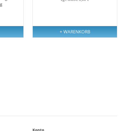
kg
+ WARENKORB
Konto