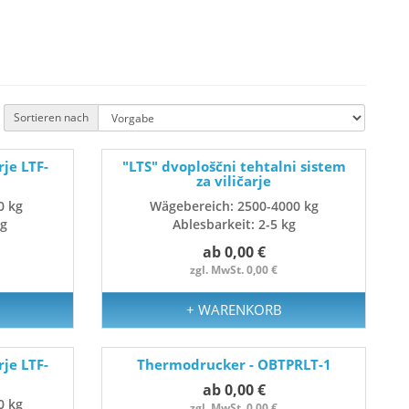
Sortieren nach
rje LTF-
"LTS" dvoploščni tehtalni sistem
za viličarje
0 kg
Wägebereich: 2500-4000 kg
kg
Ablesbarkeit: 2-5 kg
ab 0,00 €
zgl. MwSt. 0,00 €
+ WARENKORB
rje LTF-
Thermodrucker - OBTPRLT-1
ab 0,00 €
0 kg
zgl. MwSt. 0,00 €