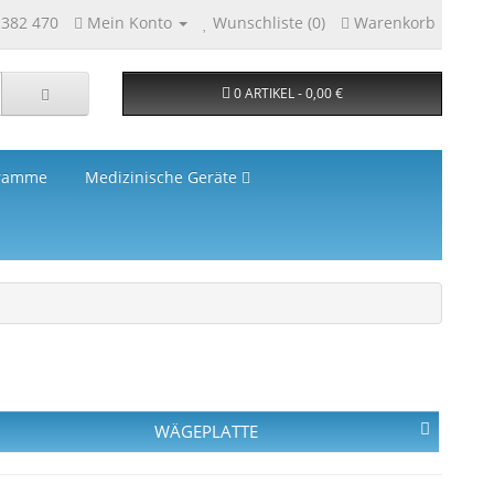
 382 470
Mein Konto
Wunschliste (0)
Warenkorb
0 ARTIKEL - 0,00 €
ramme
Medizinische Geräte
WÄGEPLATTE