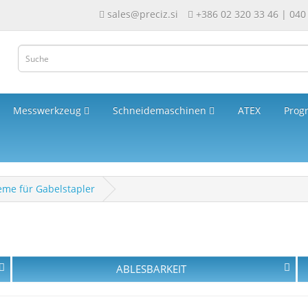
sales@preciz.si
+386 02 320 33 46 | 040
Messwerkzeug
Schneidemaschinen
ATEX
Prog
me für Gabelstapler
ABLESBARKEIT