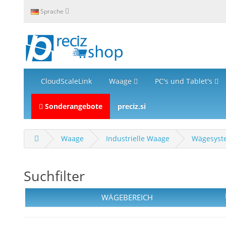
Sprache
CloudScaleLink
Waage
PC's und Tablet's
Sonderangebote
preciz.si
Waage
Industrielle Waage
Wägesyste
Suchfilter
WÄGEBEREICH