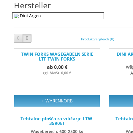
Hersteller
Dini Argeo
Produktvergleich (0)
TWIN FORKS WÄGEGABELN SERIE
DINI A
LTF TWIN FORKS
ab 0,00 €
Wäg
A
zgl. MwSt. 0,00 €
+ WARENKORB
Tehtalne plošča za viličarje LTW-
Tehtaln
3590ET
Wägebereich: 600-2500 kg
Wäg