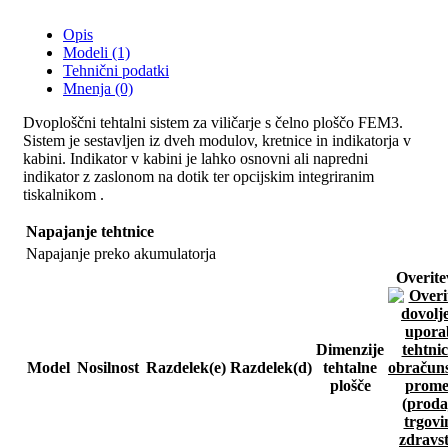
Opis
Modeli (1)
Tehnični podatki
Mnenja (0)
Dvoploščni tehtalni sistem za viličarje s čelno ploščo FEM3.
Sistem je sestavljen iz dveh modulov, kretnice in indikatorja v
kabini. Indikator v kabini je lahko osnovni ali napredni
indikator z zaslonom na dotik ter opcijskim integriranim
tiskalnikom .
Napajanje tehtnice
Napajanje preko akumulatorja
Overite
Dimenzije
Model
Nosilnost
Razdelek(e)
Razdelek(d)
tehtalne
plošče