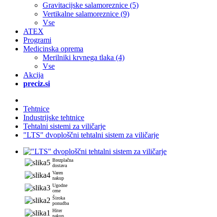
Gravitacijske salamoreznice (5)
Vertikalne salamoreznice (9)
Vse
ATEX
Programi
Medicinska oprema
Merilniki krvnega tlaka (4)
Vse
Akcija
preciz.si
Tehtnice
Industrijske tehtnice
Tehtalni sistemi za viličarje
"LTS" dvoploščni tehtalni sistem za viličarje
Brezplačna
dostava
Varen
nakup
Ugodne
cene
Široka
ponudba
Hiter
nakup