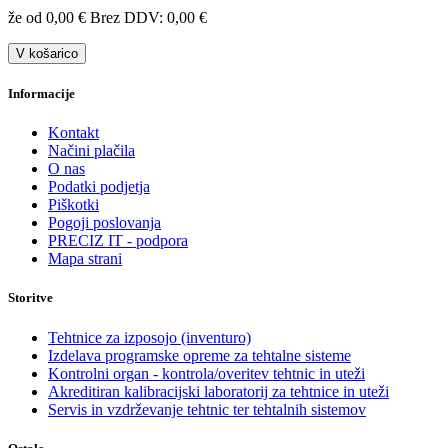
že od 0,00 €
Brez DDV: 0,00 €
V košarico
Informacije
Kontakt
Načini plačila
O nas
Podatki podjetja
Piškotki
Pogoji poslovanja
PRECIZ IT - podpora
Mapa strani
Storitve
Tehtnice za izposojo (inventuro)
Izdelava programske opreme za tehtalne sisteme
Kontrolni organ - kontrola/overitev tehtnic in uteži
Akreditiran kalibracijski laboratorij za tehtnice in uteži
Servis in vzdrževanje tehtnic ter tehtalnih sistemov