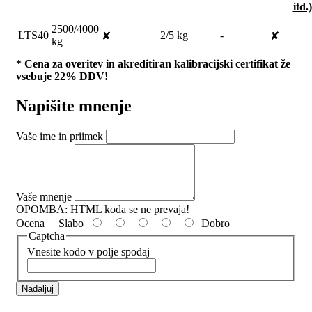
2500/4000
LTS40
2/5 kg
-
✘
✘
kg
* Cena za overitev in akreditiran kalibracijski certifikat že
vsebuje 22% DDV!
Napišite mnenje
Vaše ime in priimek
Vaše mnenje
OPOMBA:
HTML koda se ne prevaja!
Ocena
Slabo
Dobro
Captcha
Vnesite kodo v polje spodaj
Nadaljuj