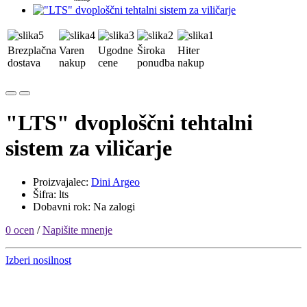
Brezplačna
Varen
Ugodne
Široka
Hiter
dostava
nakup
cene
ponudba
nakup
"LTS" dvoploščni tehtalni
sistem za viličarje
Proizvajalec:
Dini Argeo
Šifra: lts
Dobavni rok: Na zalogi
0 ocen
/
Napišite mnenje
Izberi nosilnost