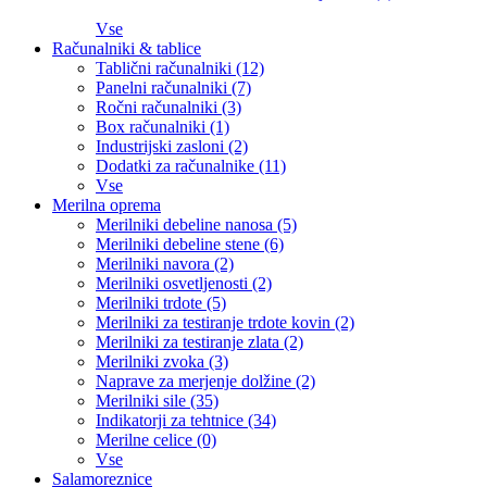
Vse
Računalniki & tablice
Tablični računalniki (12)
Panelni računalniki (7)
Ročni računalniki (3)
Box računalniki (1)
Industrijski zasloni (2)
Dodatki za računalnike (11)
Vse
Merilna oprema
Merilniki debeline nanosa (5)
Merilniki debeline stene (6)
Merilniki navora (2)
Merilniki osvetljenosti (2)
Merilniki trdote (5)
Merilniki za testiranje trdote kovin (2)
Merilniki za testiranje zlata (2)
Merilniki zvoka (3)
Naprave za merjenje dolžine (2)
Merilniki sile (35)
Indikatorji za tehtnice (34)
Merilne celice (0)
Vse
Salamoreznice