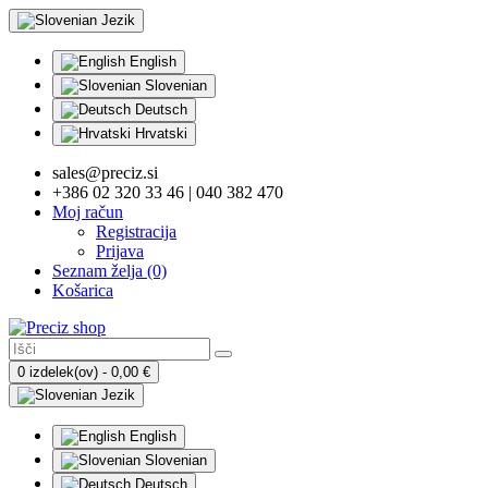
Jezik
English
Slovenian
Deutsch
Hrvatski
sales@preciz.si
+386 02 320 33 46 | 040 382 470
Moj račun
Registracija
Prijava
Seznam želja (0)
Košarica
0 izdelek(ov) - 0,00 €
Jezik
English
Slovenian
Deutsch